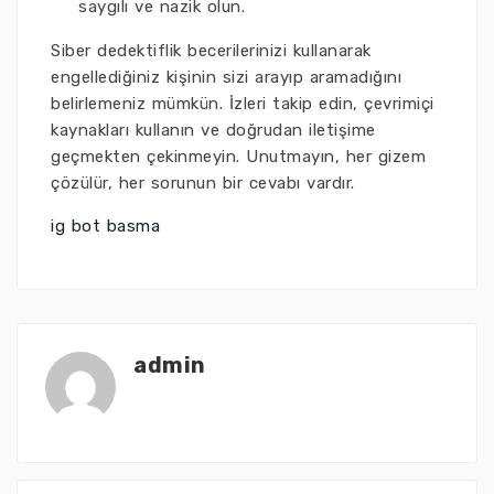
saygılı ve nazik olun.
Siber dedektiflik becerilerinizi kullanarak
engellediğiniz kişinin sizi arayıp aramadığını
belirlemeniz mümkün. İzleri takip edin, çevrimiçi
kaynakları kullanın ve doğrudan iletişime
geçmekten çekinmeyin. Unutmayın, her gizem
çözülür, her sorunun bir cevabı vardır.
ig bot basma
admin