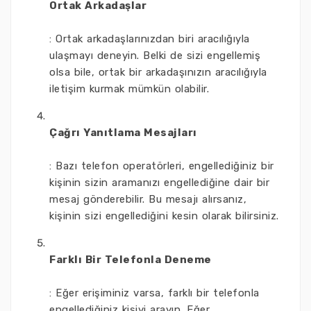
Ortak Arkadaşlar
: Ortak arkadaşlarınızdan biri aracılığıyla
ulaşmayı deneyin. Belki de sizi engellemiş
olsa bile, ortak bir arkadaşınızın aracılığıyla
iletişim kurmak mümkün olabilir.
Çağrı Yanıtlama Mesajları
: Bazı telefon operatörleri, engellediğiniz bir
kişinin sizin aramanızı engellediğine dair bir
mesaj gönderebilir. Bu mesajı alırsanız,
kişinin sizi engellediğini kesin olarak bilirsiniz.
Farklı Bir Telefonla Deneme
: Eğer erişiminiz varsa, farklı bir telefonla
engellediğiniz kişiyi arayın. Eğer