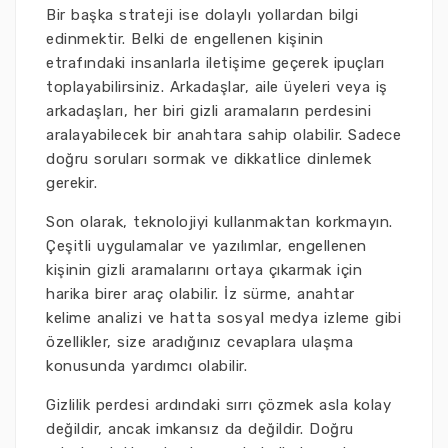
Bir başka strateji ise dolaylı yollardan bilgi
edinmektir. Belki de engellenen kişinin
etrafındaki insanlarla iletişime geçerek ipuçları
toplayabilirsiniz. Arkadaşlar, aile üyeleri veya iş
arkadaşları, her biri gizli aramaların perdesini
aralayabilecek bir anahtara sahip olabilir. Sadece
doğru soruları sormak ve dikkatlice dinlemek
gerekir.
Son olarak, teknolojiyi kullanmaktan korkmayın.
Çeşitli uygulamalar ve yazılımlar, engellenen
kişinin gizli aramalarını ortaya çıkarmak için
harika birer araç olabilir. İz sürme, anahtar
kelime analizi ve hatta sosyal medya izleme gibi
özellikler, size aradığınız cevaplara ulaşma
konusunda yardımcı olabilir.
Gizlilik perdesi ardındaki sırrı çözmek asla kolay
değildir, ancak imkansız da değildir. Doğru