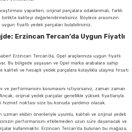
aştırması yaparken, orijinal parçalara odaklanmalı, farklı
la birlikte kaliteyi değerlendirmelisiniz. Böylece aracınızın
uygun fiyatlı yedek parçaları bulabilirsiniz.
jde: Erzincan Tercan’da Uygun Fiyatlı
 haber! Erzincan Tercan'da, Opel araçlarınıza uygun fiyatlı
r var. Bu bölgede yaşayan ve Opel marka arabalara sahip
e kaliteli ve hesaplı yedek parçalara kolaylıkla ulaşma fırsatı
asını ve performansını korumasını istiyorsanız, zaman zaman
Ancak, orijinal yedek parçalar genellikle yüksek fiyatlarıyla
ni hizmet noktası size bu konuda yardımcı olacak.
 uzman ekibin önerileriyle uyumlu, kaliteli ve orijinal yedek
aracınızın performansını etkilemeden uzun süre dayanacak ve
rçalar kullanmaktır. Erzincan Tercan'da bulunan bu mağaza,