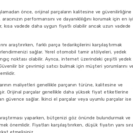
amadan önce, orijinal parçaların kalitesine ve güvenilirliğine
, aracınızın performansını ve dayanıklılığını korumak için en iy
lar, kısa vadede daha uygun fiyatlı olabilir ancak uzun vadede
ı araştırırken, farklı parça tedarikçilerini karşılaştırmak
erlendirmenizi sağlar. Yerel otomobil tamir atölyeleri, yedek
ngıç noktası olabilir. Ayrıca, internet üzerindeki çeşitli yedek
. Güvenilir bir çevrimiçi satıcı bulmak için müşteri yorumlarını v
emlidir.
ının maliyetleri genellikle parçanın türüne, kalitesine ve
şir. Orijinal parçalar genellikle daha yüksek fiyat etiketlerine
an güvence sağlar. İkinci el parçalar veya uyumlu parçalar ise
araştırması yaparken, bütçenizi göz önünde bulundurmak ve
mek önemlidir. Fiyatları karşılaştırırken, düşük fiyatın yanı sır
kkat etmelisiniz.