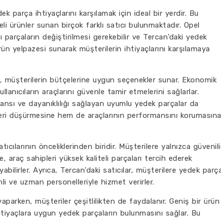
k parça ihtiyaçlarını karşılamak için ideal bir yerdir. Bu
li ürünler sunan birçok farklı satıcı bulunmaktadır. Opel
 parçaların değiştirilmesi gerekebilir ve Tercan'daki yedek
rün yelpazesi sunarak müşterilerin ihtiyaçlarını karşılamaya
ı, müşterilerin bütçelerine uygun seçenekler sunar. Ekonomik
kullanıcıların araçlarını güvenle tamir etmelerini sağlarlar.
rmansı ve dayanıklılığı sağlayan uyumlu yedek parçalar da
leri düşürmesine hem de araçlarının performansını korumasın
ıcılarının önceliklerinden biridir. Müşterilere yalnızca güvenili
e, araç sahipleri yüksek kaliteli parçaları tercih ederek
abilirler. Ayrıca, Tercan'daki satıcılar, müşterilere yedek parç
i ve uzman personelleriyle hizmet verirler.
aparken, müşteriler çeşitlilikten de faydalanır. Geniş bir ürün
ihtiyaçlara uygun yedek parçaların bulunmasını sağlar. Bu