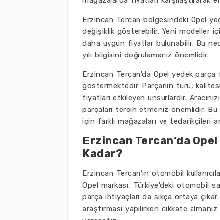
mağazalarda fiyatları karşılaştırarak
Erzincan Tercan bölgesindeki Opel yede
değişiklik gösterebilir. Yeni modeller iç
daha uygun fiyatlar bulunabilir. Bu n
yılı bilgisini doğrulamanız önemlidir.
Erzincan Tercan'da Opel yedek parça fiy
göstermektedir. Parçanın türü, kalitesi,
fiyatları etkileyen unsurlardır. Aracınız
parçaları tercih etmeniz önemlidir. Bu
için farklı mağazaları ve tedarikçileri a
Erzincan Tercan’da Opel 
Kadar?
Erzincan Tercan'ın otomobil kullanıcıl
Opel markası, Türkiye'deki otomobil s
parça ihtiyaçları da sıkça ortaya çıka
araştırması yapılırken dikkate almanız 