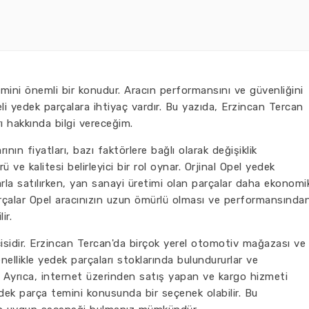
emini önemli bir konudur. Aracın performansını ve güvenliğini
li yedek parçalara ihtiyaç vardır. Bu yazıda, Erzincan Tercan
ı hakkında bilgi vereceğim.
nın fiyatları, bazı faktörlere bağlı olarak değişiklik
ü ve kalitesi belirleyici bir rol oynar. Orjinal Opel yedek
arla satılırken, yan sanayi üretimi olan parçalar daha ekonomi
parçalar Opel aracınızın uzun ömürlü olması ve performansında
ir.
kçisidir. Erzincan Tercan'da birçok yerel otomotiv mağazası ve
ellikle yedek parçaları stoklarında bulundururlar ve
r. Ayrıca, internet üzerinden satış yapan ve kargo hizmeti
ek parça temini konusunda bir seçenek olabilir. Bu