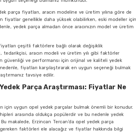
 en uygun seçeneği bulmanız mümkündür.
k parça fiyatları, aracın modeline ve üretim yılına göre de
in fiyatlar genellikle daha yüksek olabilirken, eski modeller içi
edenle, yedek parça almadan önce aracınızın model ve üretim
atları çeşitli faktörlere bağlı olarak değişiklik
 tedarikçisi, aracın modeli ve üretim yılı gibi faktörler
ın güvenliği ve performansı için orijinal ve kaliteli yedek
 nedenle, fiyatları karşılaştırarak en uygun seçeneği bulmak
raştırmanız tavsiye edilir.
Yedek Parça Araştırması: Fiyatlar Ne
arı için uygun opel yedek parçalar bulmak önemli bir konudur.
ahipleri arasında oldukça popülerdir ve bu nedenle yedek
r. Bu makalede, Erzincan Tercan’da opel yedek parça
gereken faktörleri ele alacağız ve fiyatlar hakkında bilgi