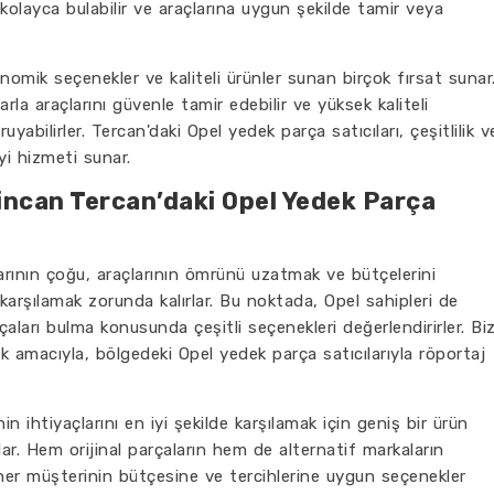
ı kolayca bulabilir ve araçlarına uygun şekilde tamir veya
omik seçenekler ve kaliteli ürünler sunan birçok fırsat sunar
rla araçlarını güvenle tamir edebilir ve yüksek kaliteli
uyabilirler. Tercan'daki Opel yedek parça satıcıları, çeşitlilik v
yi hizmeti sunar.
incan Tercan’daki Opel Yedek Parça
arının çoğu, araçlarının ömrünü uzatmak ve bütçelerini
karşılamak zorunda kalırlar. Bu noktada, Opel sahipleri de
çaları bulma konusunda çeşitli seçenekleri değerlendirirler. Bi
amacıyla, bölgedeki Opel yedek parça satıcılarıyla röportaj
nin ihtiyaçlarını en iyi şekilde karşılamak için geniş bir ürün
r. Hem orijinal parçaların hem de alternatif markaların
, her müşterinin bütçesine ve tercihlerine uygun seçenekler