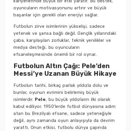
kariyerlerinde büyük bir etki yaratır. Bu destek,
oyuncuların motivasyonunu artırır ve büyük
başarılar için gerekli olan enerjiyi sağlar.
Futbolun zirve isimlerinin yükselişi, sadece
yetenek ve şansa bağlı değil. Gençlik yıllarındaki
çaba, karşılaşılan zorluklar, teknik yenilikler ve
medya desteği, bu oyuncuların
efsaneleşmesinde önemli bir rol oynar.
Futbolun Altın Çağı: Pele’den
Messi’ye Uzanan Büyük Hikaye
Futbolun tarihi, birkaç parlak yıldızla dolu ve
bunlar, oyunun evrimini belirlemiş büyük
isimlerdir.
Pele
, bu büyük yıldızların ilki olarak
kabul ediliyor. 1950'lerde futbol dünyasına adım
atan bu Brezilyalı efsane, sadece yeteneğiyle
değil, aynı zamanda oyun anlayışıyla da devrim
yarattı. Onun etkisi, futbolu dünya çapında