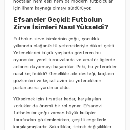
noktalar, hem eski hem de modern futbolcular
için ilham kaynağı olmayı sürdürüyor.
Efsaneler Geçidi: Futbolun
Zirve İsimleri Nasıl Yükseldi?
Futbolun zirve isimlerinin çoğu, çocukluk
yıllarında olağanüstü yetenekleriyle dikkat çekti.
Yeteneklerini küçük yaşlarda gösteren bu
oyuncular, yerel turnuvalarda ve amatör liglerde
adlarını duyurmayı başardılar. Peki, bu yetenekler
nasıl keşfedildi? Genellikle aile desteği, koçların
gözlemleri ve kişisel azim bu yeteneklerin
parlamasına yardımcı oldu.
Yükselmek için fırsatlar kadar, karşılaşılan
zorluklar da önemli bir rol oynar. Efsanevi
futbolcular çoğu zaman büyük kulüpler
tarafından gözlemlenirken, çeşitli engellerle
karşılaşmışlardır. Sakatlıklar, teknik değişiklikler