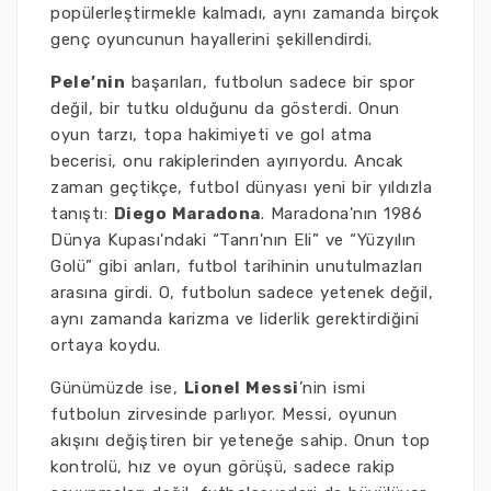
popülerleştirmekle kalmadı, aynı zamanda birçok
genç oyuncunun hayallerini şekillendirdi.
Pele’nin
başarıları, futbolun sadece bir spor
değil, bir tutku olduğunu da gösterdi. Onun
oyun tarzı, topa hakimiyeti ve gol atma
becerisi, onu rakiplerinden ayırıyordu. Ancak
zaman geçtikçe, futbol dünyası yeni bir yıldızla
tanıştı:
Diego Maradona
. Maradona'nın 1986
Dünya Kupası'ndaki “Tanrı'nın Eli” ve “Yüzyılın
Golü” gibi anları, futbol tarihinin unutulmazları
arasına girdi. O, futbolun sadece yetenek değil,
aynı zamanda karizma ve liderlik gerektirdiğini
ortaya koydu.
Günümüzde ise,
Lionel Messi
’nin ismi
futbolun zirvesinde parlıyor. Messi, oyunun
akışını değiştiren bir yeteneğe sahip. Onun top
kontrolü, hız ve oyun görüşü, sadece rakip