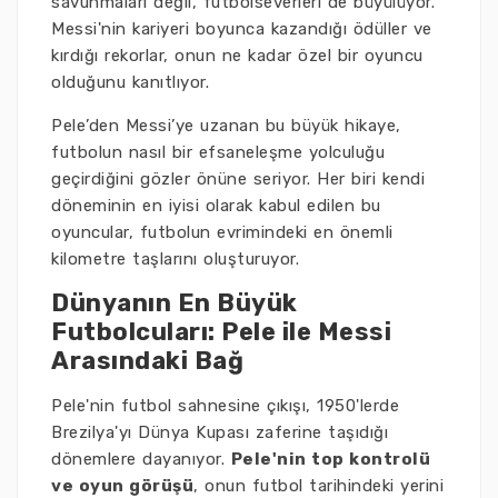
savunmaları değil, futbolseverleri de büyülüyor.
Messi'nin kariyeri boyunca kazandığı ödüller ve
kırdığı rekorlar, onun ne kadar özel bir oyuncu
olduğunu kanıtlıyor.
Pele’den Messi’ye uzanan bu büyük hikaye,
futbolun nasıl bir efsaneleşme yolculuğu
geçirdiğini gözler önüne seriyor. Her biri kendi
döneminin en iyisi olarak kabul edilen bu
oyuncular, futbolun evrimindeki en önemli
kilometre taşlarını oluşturuyor.
Dünyanın En Büyük
Futbolcuları: Pele ile Messi
Arasındaki Bağ
Pele'nin futbol sahnesine çıkışı, 1950'lerde
Brezilya'yı Dünya Kupası zaferine taşıdığı
dönemlere dayanıyor.
Pele'nin top kontrolü
ve oyun görüşü
, onun futbol tarihindeki yerini