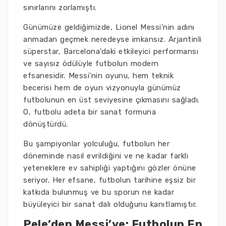
sınırlarını zorlamıştı.
Günümüze geldiğimizde, Lionel Messi'nin adını
anmadan geçmek neredeyse imkansız. Arjantinli
süperstar, Barcelona'daki etkileyici performansı
ve sayısız ödülüyle futbolun modern
efsanesidir. Messi’nin oyunu, hem teknik
becerisi hem de oyun vizyonuyla günümüz
futbolunun en üst seviyesine çıkmasını sağladı.
O, futbolu adeta bir sanat formuna
dönüştürdü.
Bu şampiyonlar yolculuğu, futbolun her
döneminde nasıl evrildiğini ve ne kadar farklı
yeteneklere ev sahipliği yaptığını gözler önüne
seriyor. Her efsane, futbolun tarihine eşsiz bir
katkıda bulunmuş ve bu sporun ne kadar
büyüleyici bir sanat dalı olduğunu kanıtlamıştır.
Pele’den Messi’ye: Futbolun En