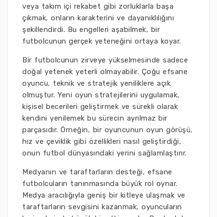
veya takım içi rekabet gibi zorluklarla başa
çıkmak, onların karakterini ve dayanıklılığını
şekillendirdi. Bu engelleri aşabilmek, bir
futbolcunun gerçek yeteneğini ortaya koyar.
Bir futbolcunun zirveye yükselmesinde sadece
doğal yetenek yeterli olmayabilir. Çoğu efsane
oyuncu, teknik ve stratejik yeniliklere açık
olmuştur. Yeni oyun stratejilerini uygulamak,
kişisel becerileri geliştirmek ve sürekli olarak
kendini yenilemek bu sürecin ayrılmaz bir
parçasıdır. Örneğin, bir oyuncunun oyun görüşü,
hız ve çeviklik gibi özellikleri nasıl geliştirdiği,
onun futbol dünyasındaki yerini sağlamlaştırır.
Medyanın ve taraftarların desteği, efsane
futbolcuların tanınmasında büyük rol oynar.
Medya aracılığıyla geniş bir kitleye ulaşmak ve
taraftarların sevgisini kazanmak, oyuncuların