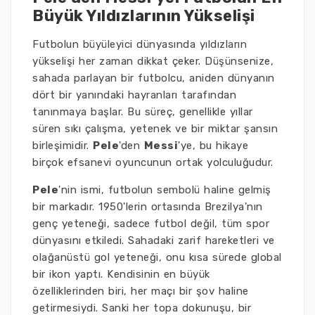
Büyük Yıldızlarının Yükselişi
Futbolun büyüleyici dünyasında yıldızların
yükselişi her zaman dikkat çeker. Düşünsenize,
sahada parlayan bir futbolcu, aniden dünyanın
dört bir yanındaki hayranları tarafından
tanınmaya başlar. Bu süreç, genellikle yıllar
süren sıkı çalışma, yetenek ve bir miktar şansın
birleşimidir.
Pele
'den
Messi
'ye, bu hikaye
birçok efsanevi oyuncunun ortak yolculuğudur.
Pele
'nin ismi, futbolun sembolü haline gelmiş
bir markadır. 1950'lerin ortasında Brezilya'nın
genç yeteneği, sadece futbol değil, tüm spor
dünyasını etkiledi. Sahadaki zarif hareketleri ve
olağanüstü gol yeteneği, onu kısa sürede global
bir ikon yaptı. Kendisinin en büyük
özelliklerinden biri, her maçı bir şov haline
getirmesiydi. Sanki her topa dokunuşu, bir