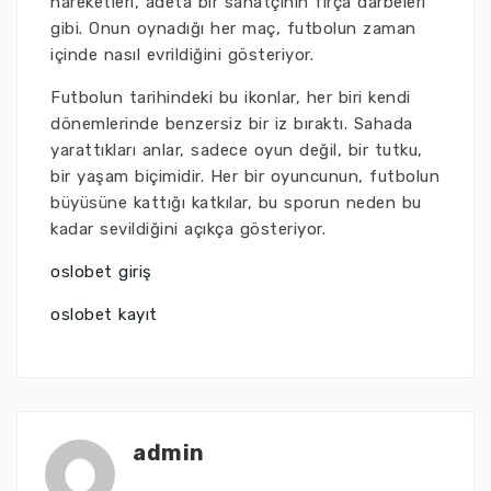
hareketleri, adeta bir sanatçının fırça darbeleri
gibi. Onun oynadığı her maç, futbolun zaman
içinde nasıl evrildiğini gösteriyor.
Futbolun tarihindeki bu ikonlar, her biri kendi
dönemlerinde benzersiz bir iz bıraktı. Sahada
yarattıkları anlar, sadece oyun değil, bir tutku,
bir yaşam biçimidir. Her bir oyuncunun, futbolun
büyüsüne kattığı katkılar, bu sporun neden bu
kadar sevildiğini açıkça gösteriyor.
oslobet giriş
oslobet kayıt
admin