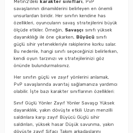
Metin2’deki
karakter sınıfları
, PvP
savaşlarının dinamiklerini belirleyen en önemli
unsurlardan biridir. Her sınıfın kendine has
özellikleri, oyuncuların savaş stratejilerini büyük
ölçüde etkiler. Örneğin,
Savaşçı
sınıfı yüksek
dayanıklılığı ile öne çıkarken,
Büyücü
sınıfı
güçlü sihir yetenekleriyle rakiplerine korku salar.
Bu nedenle, hangi sınıfı seçeceğinizi belirlerken,
kendi oyun tarzınızı ve stratejilerinizi göz
önünde bulundurmalısınız.
Her sınıfın güçlü ve zayıf yönlerini anlamak,
PvP savaşlarında avantaj sağlamanıza yardımcı
olabilir. İşte bazı karakter sınıflarının özellikleri:
Sınıf Güçlü Yönler Zayıf Yönler Savaşçı Yüksek
dayanıklılık, yakın dövüşte etkili Uzun menzilli
saldırılara karşı zayıf Büyücü Güçlü sihir
saldırıları, yüksek hasar Düşük savunma, yakın
dövüşte zayıf Şifacı Takım arkadaşlarını