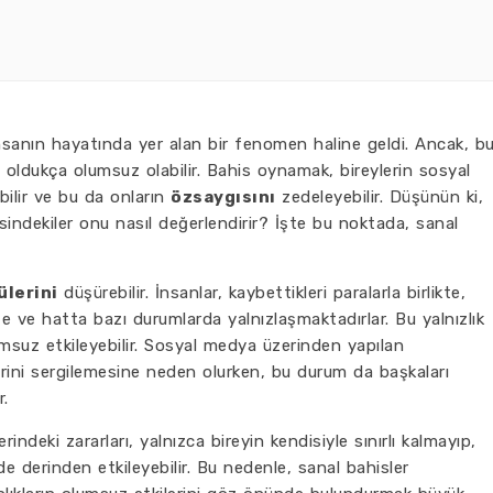
sanın hayatında yer alan bir fenomen haline geldi. Ancak, b
i oldukça olumsuz olabilir. Bahis oynamak, bireylerin sosyal
ebilir ve bu da onların
özsaygısını
zedeleyebilir. Düşünün ki,
resindekiler onu nasıl değerlendirir? İşte bu noktada, sanal
ülerini
düşürebilir. İnsanlar, kaybettikleri paralarla birlikte,
ve hatta bazı durumlarda yalnızlaşmaktadırlar. Bu yalnızlık
olumsuz etkileyebilir. Sosyal medya üzerinden yapılan
erini sergilemesine neden olurken, bu durum da başkaları
r.
rindeki zararları, yalnızca bireyin kendisiyle sınırlı kalmayıp,
i de derinden etkileyebilir. Bu nedenle, sanal bahisler