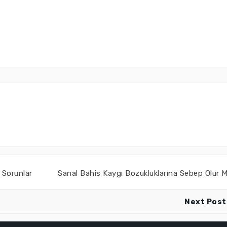
 Sorunlar
Sanal Bahis Kaygı Bozukluklarına Sebep Olur 
Next Post