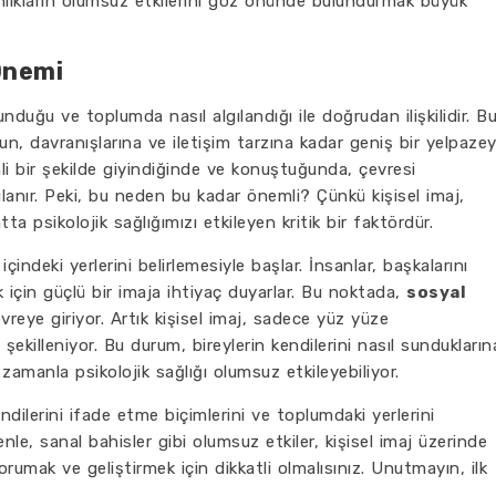
nlıkların olumsuz etkilerini göz önünde bulundurmak büyük
 Önemi
sunduğu ve toplumda nasıl algılandığı ile doğrudan ilişkilidir. B
, davranışlarına ve iletişim tarzına kadar geniş bir yelpazey
nli bir şekilde giyindiğinde ve konuştuğunda, çevresi
ılanır. Peki, bu neden bu kadar önemli? Çünkü kişisel imaj,
atta psikolojik sağlığımızı etkileyen kritik bir faktördür.
çindeki yerlerini belirlemesiyle başlar. İnsanlar, başkalarını
 için güçlü bir imaja ihtiyaç duyarlar. Bu noktada,
sosyal
reye giriyor. Artık kişisel imaj, sadece yüz yüze
şekilleniyor. Bu durum, bireylerin kendilerini nasıl sundukların
 zamanla psikolojik sağlığı olumsuz etkileyebiliyor.
endilerini ifade etme biçimlerini ve toplumdaki yerlerini
nle, sanal bahisler gibi olumsuz etkiler, kişisel imaj üzerinde
 korumak ve geliştirmek için dikkatli olmalısınız. Unutmayın, ilk