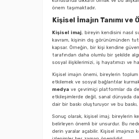
konusunda dikkatli olmak ve bu alışka
önem taşımaktadır.
Kişisel İmajın Tanımı ve
Kişisel imaj
, bireyin kendisini nasıl 
kavram, kişinin dış görünümünden tutun
kapsar. Örneğin, bir kişi kendine güve
tarafından daha olumlu bir şekilde alg
sosyal ilişkilerimizi, iş hayatımızı ve h
Kişisel imajın önemi, bireylerin toplum i
etkilemek ve sosyal bağlantılar kurmak
medya
ve çevrimiçi platformlar da dev
etkileşimlerde değil, sanal dünyada da 
dair bir baskı oluşturuyor ve bu baskı,
Sonuç olarak, kişisel imaj; bireylerin k
belirleyen önemli bir unsurdur. Bu nede
derin yaralar açabilir. Kişisel imajınızı
izlenimler her zaman önemlidir!