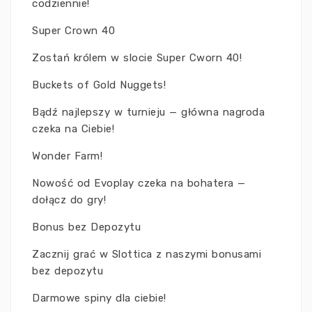
codziennie!
Super Crown 40
Zostań królem w slocie Super Cworn 40!
Buckets of Gold Nuggets!
Bądź najlepszy w turnieju — główna nagroda
czeka na Ciebie!
Wonder Farm!
Nowość od Evoplay czeka na bohatera —
dołącz do gry!
Bonus bez Depozytu
Zacznij grać w Slottica z naszymi bonusami
bez depozytu
Darmowe spiny dla ciebie!