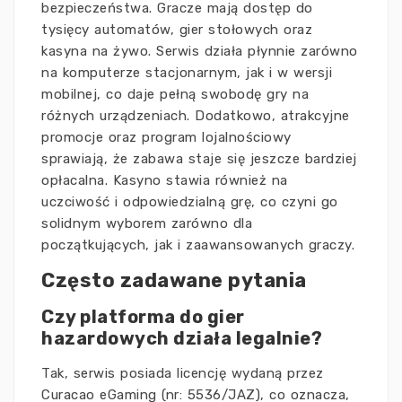
bezpieczeństwa. Gracze mają dostęp do
tysięcy automatów, gier stołowych oraz
kasyna na żywo. Serwis działa płynnie zarówno
na komputerze stacjonarnym, jak i w wersji
mobilnej, co daje pełną swobodę gry na
różnych urządzeniach. Dodatkowo, atrakcyjne
promocje oraz program lojalnościowy
sprawiają, że zabawa staje się jeszcze bardziej
opłacalna. Kasyno stawia również na
uczciwość i odpowiedzialną grę, co czyni go
solidnym wyborem zarówno dla
początkujących, jak i zaawansowanych graczy.
Często zadawane pytania
Czy platforma do gier
hazardowych działa legalnie?
Tak, serwis posiada licencję wydaną przez
Curacao eGaming (nr: 5536/JAZ), co oznacza,