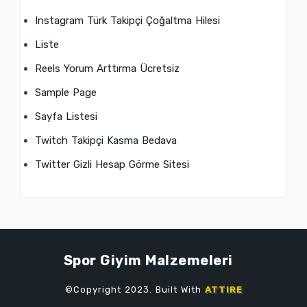
Instagram Türk Takipçi Çoğaltma Hilesi
Liste
Reels Yorum Arttırma Ücretsiz
Sample Page
Sayfa Listesi
Twitch Takipçi Kasma Bedava
Twitter Gizli Hesap Görme Sitesi
Spor Giyim Malzemeleri
©Copyright 2023. Built With
ATTIRE