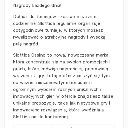
Nagrody każdego dnia!
Dołącz do turniejów i zostań mistrzem
codziennie! Slottica regularnie organizuje
cotygodniowe turnieje, w których możesz
rywalizować o atrakcyjne nagrody i wysoką
pulę nagród.
Slottica Casino to nowa, nowoczesna marka,
która koncentruje się na swoich promocjach i
grach, które, mówiąc najprościej, poprawiają
wrażenia z gry. Tutaj możesz cieszyć się tym,
co ważne, niesamowitymi bonusami i
ogromnym wyborem różnych unikalnych i
innowacyjnych gier. W ofercie znajdziesz także
unikalne propozycje, takie jak nietypowe gry i
innowacyjne rozwiązania, które wyróżniają
Slottica na tle konkurencji.