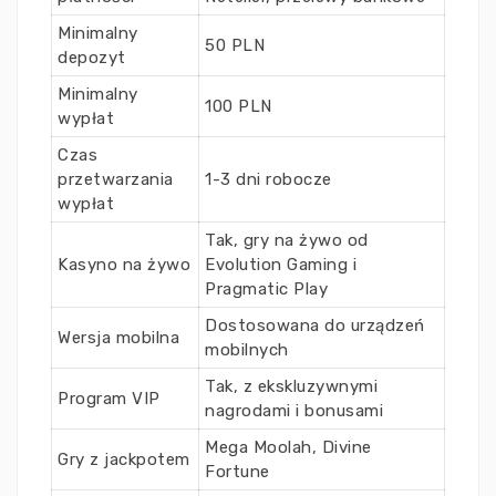
Minimalny
50 PLN
depozyt
Minimalny
100 PLN
wypłat
Czas
przetwarzania
1-3 dni robocze
wypłat
Tak, gry na żywo od
Kasyno na żywo
Evolution Gaming i
Pragmatic Play
Dostosowana do urządzeń
Wersja mobilna
mobilnych
Tak, z ekskluzywnymi
Program VIP
nagrodami i bonusami
Mega Moolah, Divine
Gry z jackpotem
Fortune