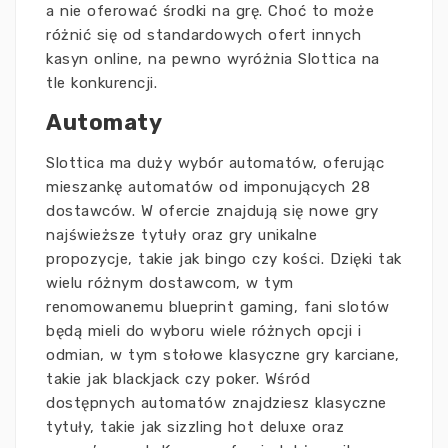
a nie oferować środki na grę. Choć to może
różnić się od standardowych ofert innych
kasyn online, na pewno wyróżnia Slottica na
tle konkurencji.
Automaty
Slottica ma duży wybór automatów, oferując
mieszankę automatów od imponujących 28
dostawców. W ofercie znajdują się nowe gry
najświeższe tytuły oraz gry unikalne
propozycje, takie jak bingo czy kości. Dzięki tak
wielu różnym dostawcom, w tym
renomowanemu blueprint gaming, fani slotów
będą mieli do wyboru wiele różnych opcji i
odmian, w tym stołowe klasyczne gry karciane,
takie jak blackjack czy poker. Wśród
dostępnych automatów znajdziesz klasyczne
tytuły, takie jak sizzling hot deluxe oraz