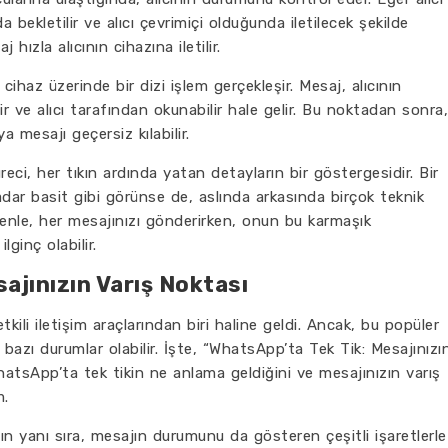
 bekletilir ve alıcı çevrimiçi olduğunda iletilecek şekilde
 hızla alıcının cihazına iletilir.
 cihaz üzerinde bir dizi işlem gerçekleşir. Mesaj, alıcının
r ve alıcı tarafından okunabilir hale gelir. Bu noktadan sonra,
ya mesajı geçersiz kılabilir.
ci, her tıkın ardında yatan detayların bir göstergesidir. Bir
dar basit gibi görünse de, aslında arkasında birçok teknik
enle, her mesajınızı gönderirken, onun bu karmaşık
ginç olabilir.
ajınızın Varış Noktası
i iletişim araçlarından biri haline geldi. Ancak, bu popüler
zı durumlar olabilir. İşte, “WhatsApp’ta Tek Tik: Mesajınızı
hatsApp’ta tek tikin ne anlama geldiğini ve mesajınızın varış
m.
yanı sıra, mesajın durumunu da gösteren çeşitli işaretlerle