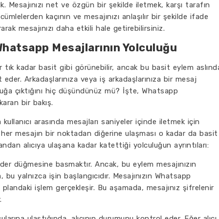
ük. Mesajınızı net ve özgün bir şekilde iletmek, karşı tarafın
 cümlelerden kaçının ve mesajınızı anlaşılır bir şekilde ifade
arak mesajınızı daha etkili hale getirebilirsiniz.
 Whatsapp Mesajlarının Yolculuğu
tık kadar basit gibi görünebilir, ancak bu basit eylem aslınd
t eder. Arkadaşlarınıza veya iş arkadaşlarınıza bir mesaj
uluğa çıktığını hiç düşündünüz mü? İşte, Whatsapp
karan bir bakış.
 kullanıcı arasında mesajları saniyeler içinde iletmek için
, her mesajın bir noktadan diğerine ulaşması o kadar da basit
 andan alıcıya ulaşana kadar katettiği yolculuğun ayrıntıları:
önder düğmesine basmaktır. Ancak, bu eylem mesajınızın
 bu yalnızca işin başlangıcıdır. Mesajınızın Whatsapp
a plandaki işlem gerçekleşir. Bu aşamada, mesajınız şifrelenir
.
arına ulaştığında, alıcının durumunu kontrol eder. Eğer alıcı