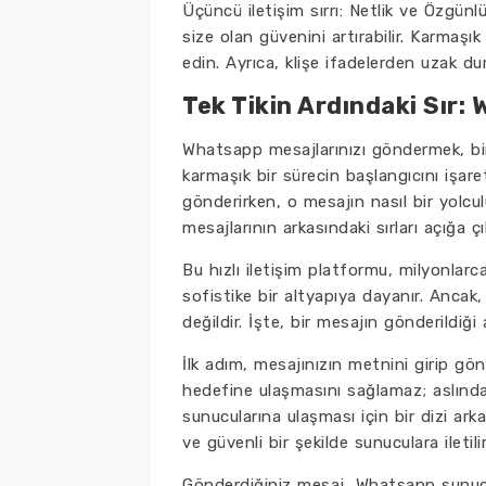
Üçüncü iletişim sırrı: Netlik ve Özgünl
size olan güvenini artırabilir. Karmaşık
edin. Ayrıca, klişe ifadelerden uzak dur
Tek Tikin Ardındaki Sır:
Whatsapp mesajlarınızı göndermek, bir 
karmaşık bir sürecin başlangıcını işare
gönderirken, o mesajın nasıl bir yolc
mesajlarının arkasındaki sırları açığa çı
Bu hızlı iletişim platformu, milyonlarca
sofistike bir altyapıya dayanır. Ancak
değildir. İşte, bir mesajın gönderildiği
İlk adım, mesajınızın metnini girip g
hedefine ulaşmasını sağlamaz; aslında,
sunucularına ulaşması için bir dizi ark
ve güvenli bir şekilde sunuculara iletilir
Gönderdiğiniz mesaj, Whatsapp sunucul