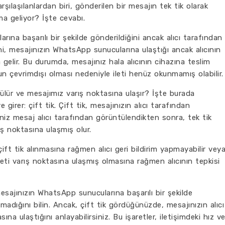
rşılaşılanlardan biri, gönderilen bir mesajın tek tik olarak
ma geliyor? İşte cevabı.
ına başarılı bir şekilde gönderildiğini ancak alıcı tarafından
ni, mesajınızın WhatsApp sunucularına ulaştığı ancak alıcının
elir. Bu durumda, mesajınız hala alıcının cihazına teslim
un çevrimdışı olması nedeniyle ileti henüz okunmamış olabilir.
lür ve mesajımız varış noktasına ulaşır? İşte burada
 girer: çift tik. Çift tik, mesajınızın alıcı tarafından
niz mesaj alıcı tarafından görüntülendikten sonra, tek tik
rış noktasına ulaşmış olur.
ft tik alınmasına rağmen alıcı geri bildirim yapmayabilir vey
leti varış noktasına ulaşmış olmasına rağmen alıcının tepkisi
ajınızın WhatsApp sunucularına başarılı bir şekilde
madığını bilin. Ancak, çift tik gördüğünüzde, mesajınızın alıcı
a ulaştığını anlayabilirsiniz. Bu işaretler, iletişimdeki hız v