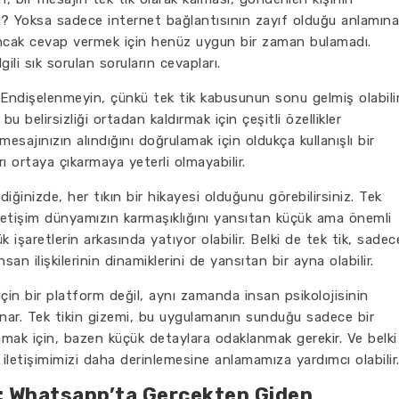
r? Yoksa sadece internet bağlantısının zayıf olduğu anlamına
 ancak cevap vermek için henüz uygun bir zaman bulamadı.
gili sık sorulan soruların cevapları.
? Endişelenmeyin, çünkü tek tik kabusunun sonu gelmiş olabilir
 bu belirsizliği ortadan kaldırmak için çeşitli özellikler
 mesajınızın alındığını doğrulamak için oldukça kullanışlı bir
arı ortaya çıkarmaya yeterli olmayabilir.
diğinizde, her tıkın bir hikayesi olduğunu görebilirsiniz. Tek
, iletişim dünyamızın karmaşıklığını yansıtan küçük ama önemli
k işaretlerin arkasında yatıyor olabilir. Belki de tek tik, sadec
san ilişkilerinin dinamiklerini de yansıtan bir ayna olabilir.
n bir platform değil, aynı zamanda insan psikolojisinin
sunar. Tek tikin gizemi, bu uygulamanın sunduğu sadece bir
nlamak için, bazen küçük detaylara odaklanmak gerekir. Ve belki
 iletişimimizi daha derinlemesine anlamamıza yardımcı olabilir
arı: Whatsapp’ta Gerçekten Giden