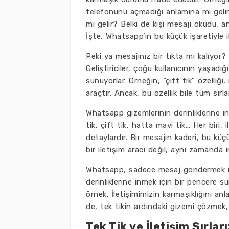
telefonunu açmadığı anlamına mı geli
mı gelir? Belki de kişi mesajı okudu,
İşte, Whatsapp’ın bu küçük işaretiyle il
Peki ya mesajınız bir tıkta mı kalıyor
Geliştiriciler, çoğu kullanıcının yaşadığı
sunuyorlar. Örneğin, “çift tik” özelliği,
araçtır. Ancak, bu özellik bile tüm sırl
Whatsapp gizemlerinin derinliklerine in
tik, çift tik, hatta mavi tik… Her biri
detaylardır. Bir mesajın kaderi, bu küçü
bir iletişim aracı değil, aynı zamanda in
Whatsapp, sadece mesaj göndermek içi
derinliklerine inmek için bir pencere 
örnek. İletişimimizin karmaşıklığını a
de, tek tikin ardındaki gizemi çözmek,
Tek Tik ve İletişim Sırl