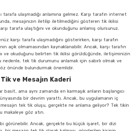
ı tarafa ulaşmadığı anlamına gelmez. Karşı tarafın internet
a, mesajınızın iletilip iletilmediğini gösteren tik ikilisi
karşı tarafa ulaştığını ve okunduğunu anlamış olursunuz.
üz karşı tarafa ulaşmadığını gösterirken, karşı tarafın
nın açık olmamasından kaynaklanabilir. Ancak, karşı tarafın
ı ve okuduğunu belirten tik ikilisi görüldüğünde, iletişiminizin
Bu nedenle, tek tik durumunu anlamak için sabırlı olmak ve
 göz önünde bulundurmak önemlidir.
Tik ve Mesajın Kaderi
ar basit, ama aynı zamanda en karmaşık anların başlangıcı
 dünyasında bir devrim yarattı. Ancak, bu uygulamanın iç
 mesajın tek tik oluşu, gerçekte ne anlama geliyor? Tek tikin
bu makaleye göz atın.
bi görünebilir. Ancak, gerçekte bu küçük işaret, bir dizi
, bir mesajın tek tik olarak kalması, gönderilen kişinin