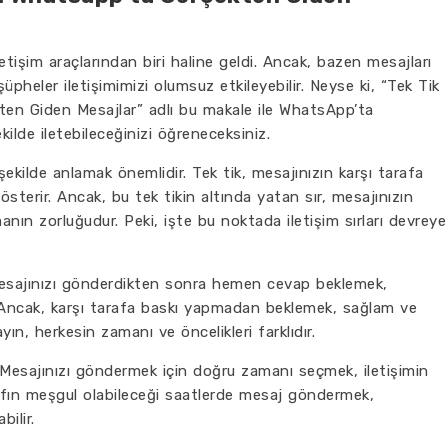
şim araçlarından biri haline geldi. Ancak, bazen mesajları
pheler iletişimimizi olumsuz etkileyebilir. Neyse ki, “Tek Tik
kten Giden Mesajlar” adlı bu makale ile WhatsApp’ta
ekilde iletebileceğinizi öğreneceksiniz.
 şekilde anlamak önemlidir. Tek tik, mesajınızın karşı tarafa
sterir. Ancak, bu tek tikin altında yatan sır, mesajınızın
ın zorluğudur. Peki, işte bu noktada iletişim sırları devreye
. Mesajınızı gönderdikten sonra hemen cevap beklemek,
r. Ancak, karşı tarafa baskı yapmadan beklemek, sağlam ve
yın, herkesin zamanı ve öncelikleri farklıdır.
. Mesajınızı göndermek için doğru zamanı seçmek, iletişimin
 tarafın meşgul olabileceği saatlerde mesaj göndermek,
bilir.