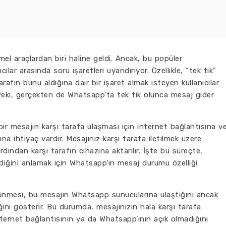
l araçlardan biri haline geldi. Ancak, bu popüler
cılar arasında soru işaretleri uyandırıyor. Özellikle, “tek tik”
afın bunu aldığına dair bir işaret almak isteyen kullanıcılar
 Peki, gerçekten de Whatsapp’ta tek tik olunca mesaj gider
ir mesajın karşı tarafa ulaşması için internet bağlantısına v
na ihtiyaç vardır. Mesajınız karşı tarafa iletilmek üzere
ından karşı tarafın cihazına aktarılır. İşte bu süreçte,
lmediğini anlamak için Whatsapp’ın mesaj durumu özelliği
rünmesi, bu mesajın Whatsapp sunucularına ulaştığını ancak
ğini gösterir. Bu durumda, mesajınızın hala karşı tarafa
internet bağlantısının ya da Whatsapp’ının açık olmadığını