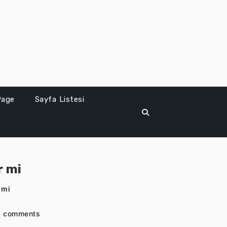
Page
Sayfa Listesi
r mi
 mi
 comments