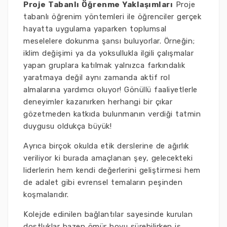
Proje Tabanlı Öğrenme Yaklaşımları
Proje
tabanlı öğrenim yöntemleri ile öğrenciler gerçek
hayatta uygulama yaparken toplumsal
meselelere dokunma şansı buluyorlar. Örneğin;
iklim değişimi ya da yoksullukla ilgili çalışmalar
yapan gruplara katılmak yalnızca farkındalık
yaratmaya değil aynı zamanda aktif rol
almalarına yardımcı oluyor! Gönüllü faaliyetlerle
deneyimler kazanırken herhangi bir çıkar
gözetmeden katkıda bulunmanın verdiği tatmin
duygusu oldukça büyük!
Ayrıca birçok okulda etik derslerine de ağırlık
veriliyor ki burada amaçlanan şey, gelecekteki
liderlerin hem kendi değerlerini geliştirmesi hem
de adalet gibi evrensel temaların peşinden
koşmalarıdır.
Kolejde edinilen bağlantılar sayesinde kurulan
dostluklar bazen ömür boyu sürebilirken iş