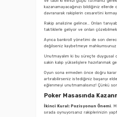
Ve tabii ki elinizi güçlü tutmanız gere
kazanamayacağınızı bildiğiniz ellerde
davranarak rakiplerin cesaretini kırmay
Rakip analizine gelince… Onları tanıya
taktiklerle geliyor ve onları çözebilmek
Ayrıca bankroll yönetimi de son derece 
değilseniz kaybetmeye mahkumsunuz 
Unutmayalım ki bu süreçte duygusal d
sakin kalıp yükselişlere hazırlanmak ger
Oyun sona ermeden önce doğru karar ve
artırabilirseniz istediğiniz başarıyı e
eğlenmeyi unutmamalısınız! Çünkü son
Poker Masasında Kazanma
İkinci Kural: Pozisyonun Önemi
. M
sırada oynuyorsanız rakiplerinizin yapt