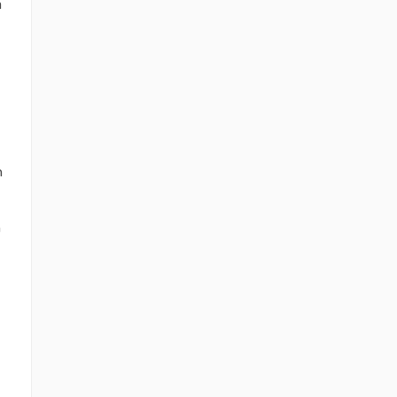
a
n
n