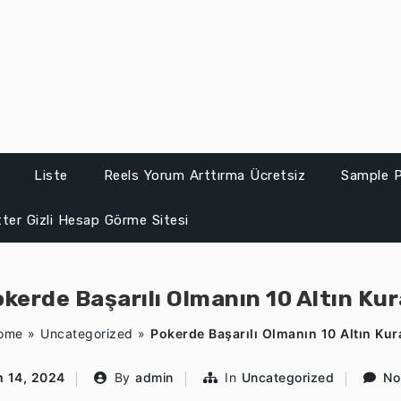
Liste
Reels Yorum Arttırma Ücretsiz
Sample 
ter Gizli Hesap Görme Sitesi
kerde Başarılı Olmanın 10 Altın Kur
ome
»
Uncategorized
»
Pokerde Başarılı Olmanın 10 Altın Kura
m 14, 2024
By
admin
In
Uncategorized
No