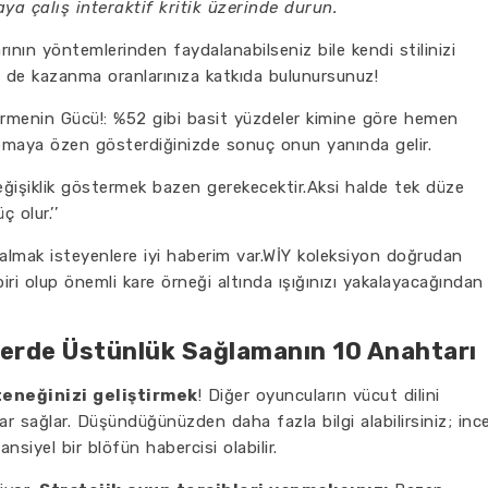
aya çalış interaktif kritik üzerinde durun.
arının yöntemlerinden faydalanabilseniz bile kendi stilinizi
 de kazanma oranlarınıza katkıda bulunursunuz!
ermenin Gücü!: %52 gibi basit yüzdeler kimine göre hemen
apmaya özen gösterdiğinizde sonuç onun yanında gelir.
ğişiklik göstermek bazen gerekecektir.Aksi halde tek düze
 olur.’’
 almak isteyenlere iyi haberim var.WİY koleksiyon doğrudan
iri olup önemli kare örneği altında ışığınızı yakalayacağından
okerde Üstünlük Sağlamanın 10 Anahtarı
eneğinizi geliştirmek
! Diğer oyuncuların vücut dilini
sağlar. Düşündüğünüzden daha fazla bilgi alabilirsiniz; inc
siyel bir blöfün habercisi olabilir.