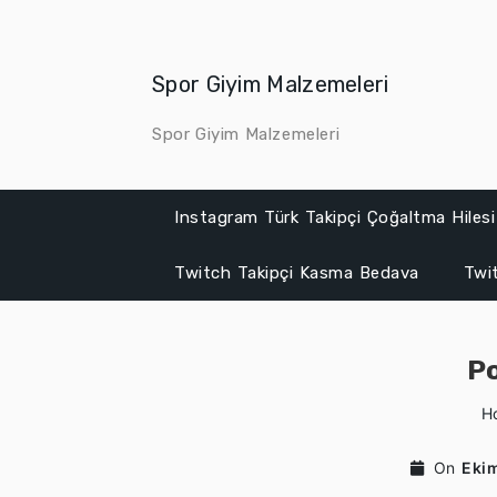
Skip
to
content
Spor Giyim Malzemeleri
Spor Giyim Malzemeleri
Instagram Türk Takipçi Çoğaltma Hilesi
Twitch Takipçi Kasma Bedava
Twit
Po
H
On
Eki