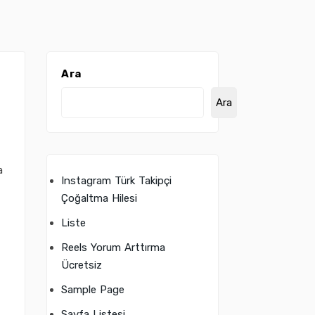
Ara
Ara
a
Instagram Türk Takipçi
Çoğaltma Hilesi
Liste
Reels Yorum Arttırma
Ücretsiz
Sample Page
Sayfa Listesi