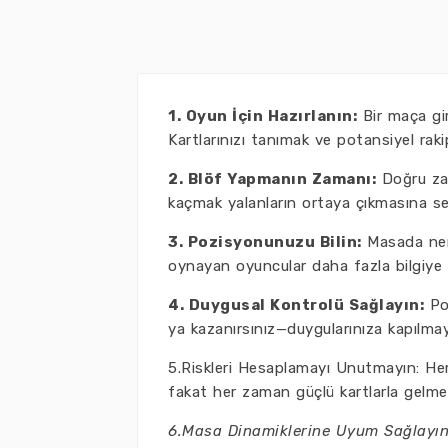
1. Oyun İçin Hazırlanın:
Bir maça gir
Kartlarınızı tanımak ve potansiyel raki
2. Blöf Yapmanın Zamanı:
Doğru zam
kaçmak yalanların ortaya çıkmasına seb
3. Pozisyonunuzu Bilin:
Masada nere
oynayan oyuncular daha fazla bilgiye sa
4. Duygusal Kontrolü Sağlayın:
Pok
ya kazanırsınız—duygularınıza kapılma
5.Riskleri Hesaplamayı Unutmayın: Her el
fakat her zaman güçlü kartlarla gelme
6.Masa Dinamiklerine Uyum Sağlayın