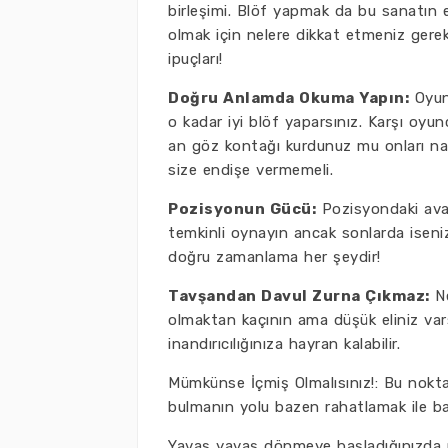
birleşimi. Blöf yapmak da bu sanatın en
olmak için nelere dikkat etmeniz gere
ipuçları!
Doğru Anlamda Okuma Yapın:
Oyunc
o kadar iyi blöf yaparsınız. Karşı oyun
an göz kontağı kurdunuz mu onları nas
size endişe vermemeli.
Pozisyonun Gücü:
Pozisyondaki avan
temkinli oynayın ancak sonlarda iseni
doğru zamanlama her şeydir!
Tavşandan Davul Zurna Çıkmaz:
Ne
olmaktan kaçının ama düşük eliniz varsa
inandırıcılığınıza hayran kalabilir.
Mümkünse İçmiş Olmalısınız!: Bu nokt
bulmanın yolu bazen rahatlamak ile b
Yavaş yavaş dönmeye başladığınızda ri